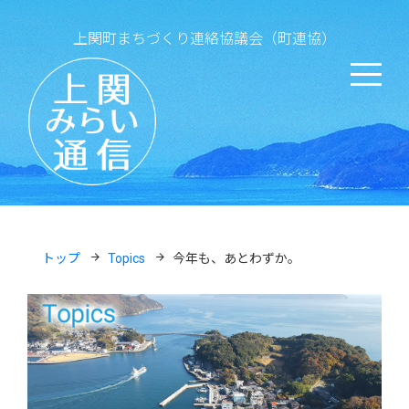
Skip
to
上関町まちづくり連絡協議会（町連協）
content
トップ
Topics
今年も、あとわずか。